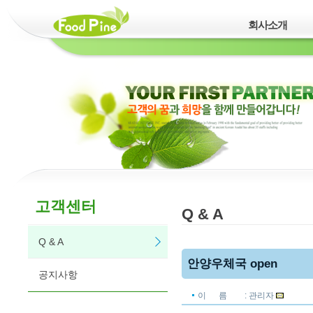
회사소개
고객센터
Q & A
Q & A
안양우체국 open
공지사항
이 름
: 관리자