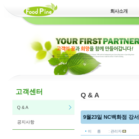
회사소개
고객센터
Q & A
Q & A
9월23일 NC백화점 강서
공지사항
이 름
: 관리자