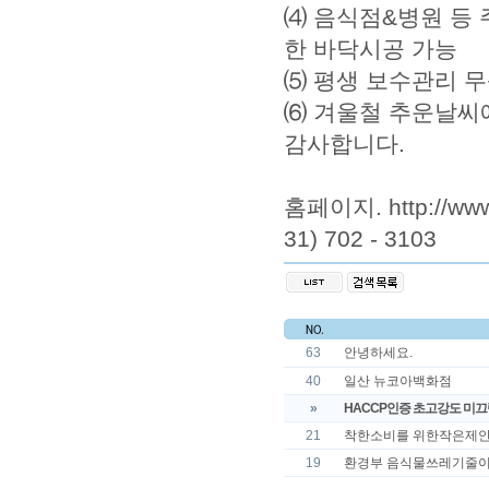
⑷ 음식점&병원 등 
한 바닥시공 가능
⑸ 평생 보수관리 무상
⑹ 겨울철 추운날씨에
감사합니다.
홈페이지.
http://ww
31) 702 - 3103
63
안녕하세요.
40
일산 뉴코아백화점
»
HACCP인증 초고강도 미끄
21
착한소비를 위한작은제
19
환경부 음식물쓰레기줄이