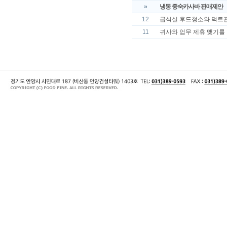
»
냉동 중숙카사바 판매제안
12
급식실 후드청소와 덕트
11
귀사와 업무 제휴 맺기를