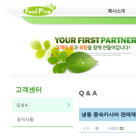
회사소개
고객센터
Q & A
Q & A
냉동 중숙카사바 판매
공지사항
이 름
: 서병오