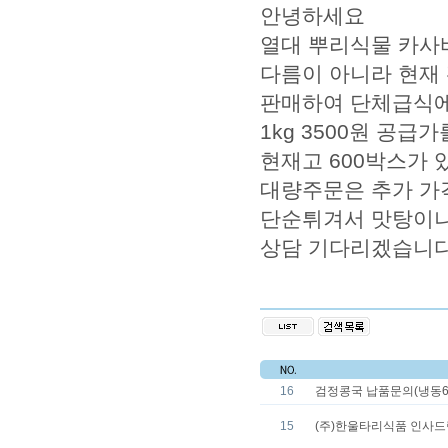
안녕하세요
열대 뿌리식물 카사
다름이 아니라 현재
판매하여 단체급식에
1kg 3500원 공급가를
현재고 600박스가 
대량주문은 추가 가
단순튀겨서 맛탕이나
상담 기다리겠습니다
16
검정콩국 납품문의(냉동6
15
(주)한울타리식품 인사