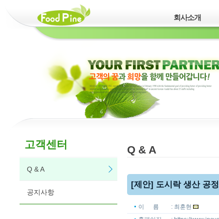
회사소개
고객센터
Q & A
Q & A
[제안] 도시락 생산 공
공지사항
이 름
: 최훈현