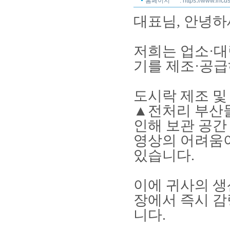
홈페이지
: https://www.incus
대표님
,
안녕하
저희는 업소
·
대
기를 제조
·
공급
도시락 제조 및
▲
전처리 부산
인해 보관 공간
영상의 어려움
있습니다
.
이에 귀사의 생
장에서 즉시 감
니다
.