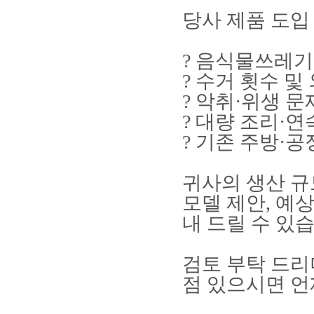
당사 제품 도입
?
음식물쓰레기
?
수거 횟수 및
?
악취
·
위생 문
?
대량 조리
·
연
?
기존 주방
·
공
귀사의 생산 규
모델 제안
,
예상
내 드릴 수 있
검토 부탁 드리
점 있으시면 