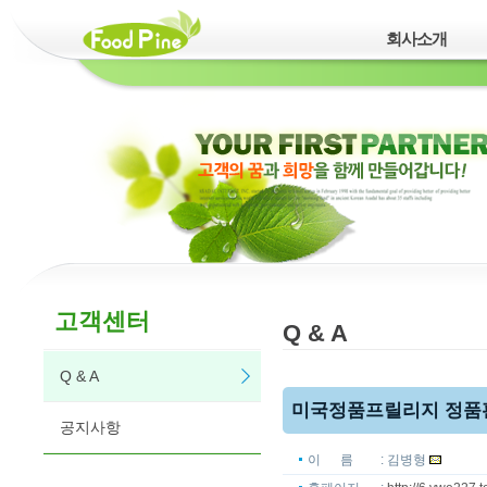
회사소개
고객센터
Q & A
Q & A
미국정품프릴리지 정품판매
공지사항
이 름
: 김병형