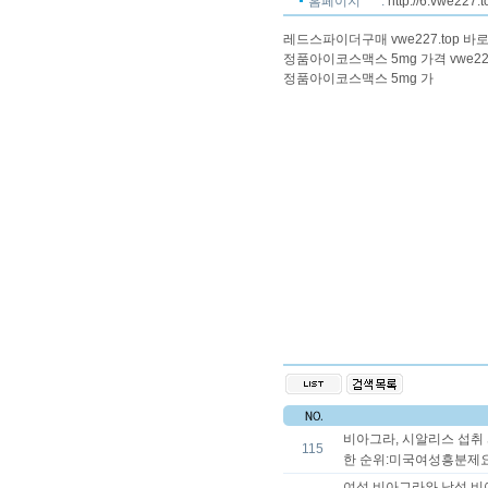
홈페이지
:
http://6.vwe227.t
레드스파이더구매
vwe227.top
바로
정품아이코스맥스 5mg 가격 vwe2
정품아이코스맥스 5mg 가
비아그라, 시알리스 섭취 시
115
한 순위:미국여성흥분제요
여성 비아그라와 남성 비아