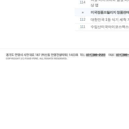
114
상 맵
»
미국정품프릴리지 정품판매 v
112
대한민국 1등 식기 세척 
111
수입산미국아이코스맥스 구매