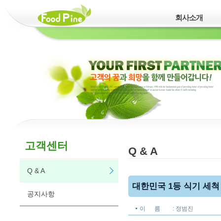
회사소개
고객센터
Q & A
Q & A
대한민국 1등 식기 세척
공지사항
이 름
: 정범진