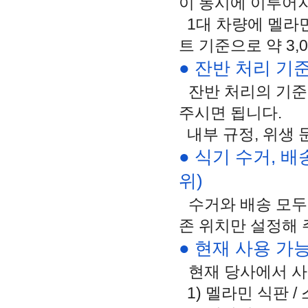
이 동시에 이루어
1
대
차량에
멜라
트
기준으로
약
3,
● 잔반 처리 기
잔반 처리의 기준
주시면 됩니다.
내부
규정
,
위생
● 식기 수거, 
위)
수거와
배송
모두
존
위치만
설정해 
● 현재 사용 가
현재 당사에서 사
1) 멜라민 식판 