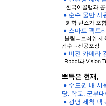
   한국이콜랩과 
 ● 순수 물만 
   화학 린스가 
 ● 스마트 팩토
  불림→브러쉬 
검수→진공포장
 ● 비전 카메라
  Robot과 Visi
뽀득은 현재,
 ● 수도권 내 
당, 학교, 군부
 ● 광명 세척 팩토리(2,000평), 파주 세척 팩토리(1,000평), 화