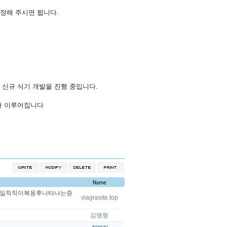
정해 주시면
됩니다
.
신규
식기
개발을
진행
중입니다
.
가
이루어집니다
op] 독일칙칙이복용후나타나는증
viagrasite.top
김병형