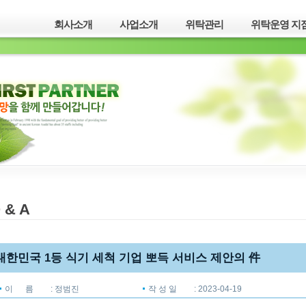
회사소개
사업소개
위탁관리
위탁운영 지점
 & A
대한민국 1등 식기 세척 기업 뽀득 서비스 제안의 件
이 름
: 정범진
작 성 일
:
2023-04-19