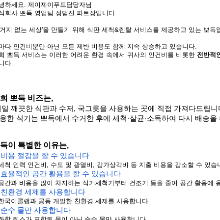
녕하세요. 제이제이푸드담당자님
식회사 뽀득 영업팀 정범진 파트장입니다.
설거지 없는 세상'을 만들기 위해 식판 세척&렌탈 서비스를 제공하고 있는 뽀득
마다 인건비뿐만 아닌 모든 제반 비용도 함께 지속 상승하고 있습니다.
희 뽀득 서비스는 이러한 어려운 환경 속에서 귀사의 인건비를 비롯한 
전반적인
니다.
희 뽀득 비즈는,
매일 깨끗한 식판과 수저, 국그릇을 사용하는 곳에 직접 가져다드립니
용한 식기는 뽀득에서 수거한 후에 세척·살균·소독하여 다시 배송을
득이 특별한 이유는, 
● 비용 절감을 할 수 있습니다
  세척 인력 인건비, 수도 및 광열비, 감가상각비 등 지출 비용을 감소할 수 있습
● 효율적인 공간 활용을 할 수 있습니다
  공간과 비용을 많이 차지하는 식기세척기부터 건조기 등을 줄여 공간 활용에 
● 친환경 세제를 사용합니다
  한국이콜랩과 공동 개발한 친환경 세제를 사용합니다.
● 순수 물만 사용합니다
  화학 린스가 포함된 물이 아닌 순수 물만 사용합니다.