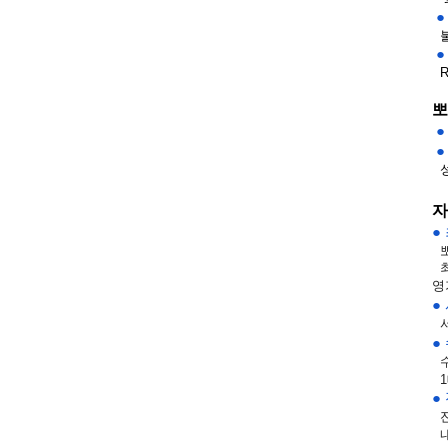
 
 
 
  
뽀
 
 
 
자
●
영
●
●
1
●