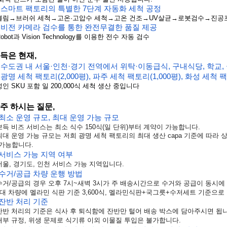
● 스마트 팩토리의 특별한 7단계 자동화 세척 공정
 불림→브러쉬 세척→고온·고압수 세척→고온 건조→UV살균→로봇검수→진공
● 비전 카메라 검수를 통한 완전무결한 품질 제공
Robot과 Vision Technology를 이용한 전수 자동 검수
득은 현재,
● 수도권 내 서울·인천·경기
 전역에서 위탁
·
이동급식, 구내식당, 학교,
● 광명 세척 팩토리(2,000평), 파주 세척 팩토리(1,000평), 화성 세척 팩
 성인 SKU 포함 일 200,000식 세척 생산 중입니다
주 하시는 질문,
 최소 운영 규모, 최대 운영 가능 규모
뽀득 비즈 서비스는 최소 식수 150식(일 단위)부터 계약이 가능합니다.
최대
운영
가능
규모는
저희
광명
세척
팩토리
의
최대
생산
capa
기준에
따라
가능합니다.
 서비스 가능 지역 여부
서울
,
경기도
,
인천
서비스
가능
지역입니다
.
 수거/공급 차량 운행 방법
수거/공급의 경우 오후 7시~새벽 3시가 주 배송시간으로 수거와 공급이 동시에
대
차량에
멜라민
식판
기준
3,600
식
,
멜라민식판
+
국그릇
+
수저세트
기준으로
 잔반 처리 기준
잔반 처리의 기준은 식사 후 퇴식함에 잔반만 털어 배송 박스에 담아주시면 됩니
내부
규정
,
위생
문제로
식기류
이외
이물질
투입은
불
가합니다
.