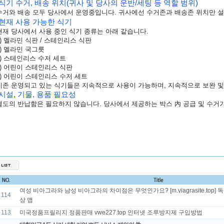
 식기 수거, 배송 위치(귀사 및 당사의 운반/세팅 등 역할 범위)
수거와
배송
모두
당사에서
운영중입니다
.
귀사에선
수거
존과
배송존
위치만
설
 현재 사용 가능한 식기
현재 당사에서 사용 중인 식기 종류는 아래 같습니다.
) 멜라민 식판 / 스테인리스 식판
) 멜라민 국그릇
) 스테인리스 수저 세트
) 어린이 스테인리스 식판
) 어린이 스테인리스 수저 세트
기존
운영되고
있는
식기들은
지속적으로
사용이
가능하며
,
지속적으로
보완
및
 시설, 기물, 용품 필요성
별도의
반납함은
필요하지
않습니다
.
당사에서
제공하는
박스
內
공급
및
수거
여성 비아그라와 남성 비아그라의 차이점은 무엇인가요? [m.viagrasite.t
114
상 맵
113
미국정품프릴리지 정품판매 vwe227.top 인터넷 조루방지제 구입방법