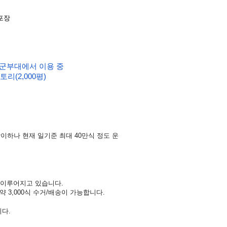
포장
 군부대에서 이용 중
토리(2,000평)
상이하나
현재
일기준
최대
40
만식 정도
운
 이루어지고 있습니다.
약
3,000
식
수거
/
배송이
가능합니다
.
다.