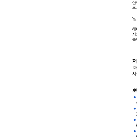
안
주
'
해
저
습
저
 
사
뽀
 
 
 
 
 
 
 
 