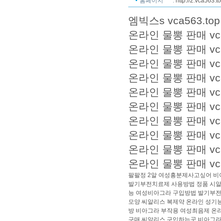
홈페이지
:
http://2.vca563.t
엠빅스s
vca563.top
온라인 물뽕 판매 vc
온라인 물뽕 판매 vc
온라인 물뽕 판매 vc
온라인 물뽕 판매 vc
온라인 물뽕 판매 vc
온라인 물뽕 판매 vc
온라인 물뽕 판매 vc
온라인 물뽕 판매 vc
온라인 물뽕 판매 vc
온라인 물뽕 판매 vc
팔팔정 2알
여성흥분제사고싶어
비
발기부전치료제 사용방법
정품 시
능
여성비아그라 구입방법
발기부전
모양
씨알리스 복제약
온라인 성기
방
비아그라 부작용
여성최음제 온
구매
씨알리스 구입하는곳
비아그라