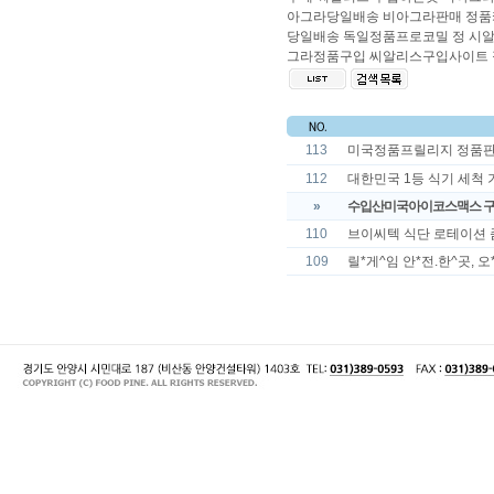
아그라당일배송 비아그라판매
정품
당일배송
독일정품프로코밀 정
시
그라정품구입
씨알리스구입사이트
113
미국정품프릴리지 정품판매 
112
대한민국 1등 식기 세척 
»
수입산미국아이코스맥스 구매방
110
브이씨텍 식단 로테이션 
109
릴*게^임 안*전.한^곳, 오*리^