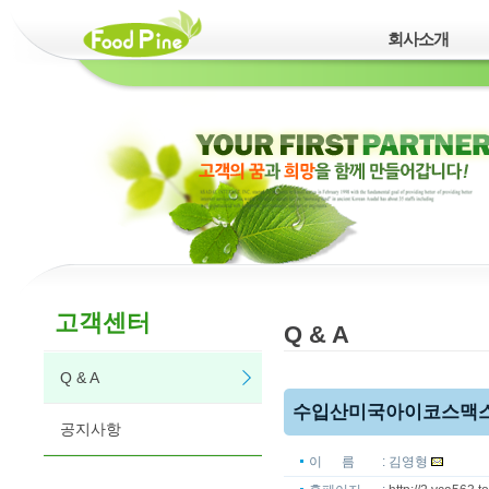
회사소개
고객센터
Q & A
Q & A
수입산미국아이코스맥스 구
공지사항
이 름
: 김영형