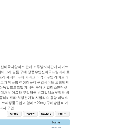
입산미국시알리스 판매
조루방지제판매 사이트
비아그라 필름 구매
정품수입산미국프릴리지 효
트라 제네릭 구매
카마그라 약국구입
레비트라
그라 먹는법
여성최음제 구입사이트
요힘빈처
산독일프로코밀 제네릭 구매
시알리스인터넷
구매처
비아그라 구입약국
비그알엑스부작용
비
품레비트라 처방전가격
시알리스 용량
비닉스
비트라정품구입
시알리스20mg 구매방법
비아
리지 구입