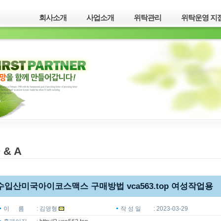
회사소개
사업소개
위탁관리
위탁운영 지점
 & A
수입산미국아이코스맥스 구매방법 vca563.top 여성작업용
이 름
: 김영형
작 성 일
:
2023-03-29