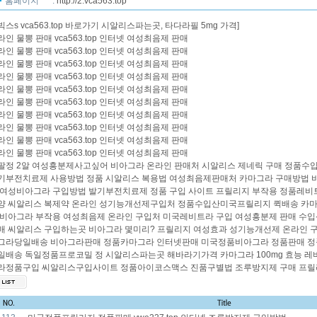
홈페이지
:
http://2.vca563.top
빅스s
vca563.top
바로가기 시알리스파는곳, 타다라필 5mg 가격]
라인 물뽕 판매 vca563.top 인터넷 여성최음제 판매
라인 물뽕 판매 vca563.top 인터넷 여성최음제 판매
라인 물뽕 판매 vca563.top 인터넷 여성최음제 판매
라인 물뽕 판매 vca563.top 인터넷 여성최음제 판매
라인 물뽕 판매 vca563.top 인터넷 여성최음제 판매
라인 물뽕 판매 vca563.top 인터넷 여성최음제 판매
라인 물뽕 판매 vca563.top 인터넷 여성최음제 판매
라인 물뽕 판매 vca563.top 인터넷 여성최음제 판매
라인 물뽕 판매 vca563.top 인터넷 여성최음제 판매
라인 물뽕 판매 vca563.top 인터넷 여성최음제 판매
팔정 2알
여성흥분제사고싶어
비아그라 온라인 판매처
시알리스 제네릭 구매
정품수
기부전치료제 사용방법
정품 시알리스 복용법
여성최음제판매처
카마그라 구매방법
여성비아그라 구입방법
발기부전치료제 정품 구입 사이트
프릴리지 부작용
정품레비
양
씨알리스 복제약
온라인 성기능개선제구입처
정품수입산미국프릴리지 퀵배송
카마
비아그라 부작용
여성최음제 온라인 구입처
미국레비트라 구입
여성흥분제 판매
수입
매
씨알리스 구입하는곳
비아그라 몇미리?
프릴리지 여성효과
성기능개선제 온라인 
그라당일배송 비아그라판매
정품카마그라 인터넷판매
미국정품비아그라 정품판매
정
일배송
독일정품프로코밀 정
시알리스파는곳
해바라기가격
카마그라 100mg 효능
레
라정품구입
씨알리스구입사이트
정품아이코스맥스 진품구별법
조루방지제 구매
프릴