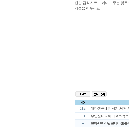
인간 급식 사료도 아니고 무슨 몇주
개선좀 해주세요.
112
대한민국 1등 식기 세척 
111
수입산미국아이코스맥스 구매
»
브이씨텍 식단 로테이션 좀 