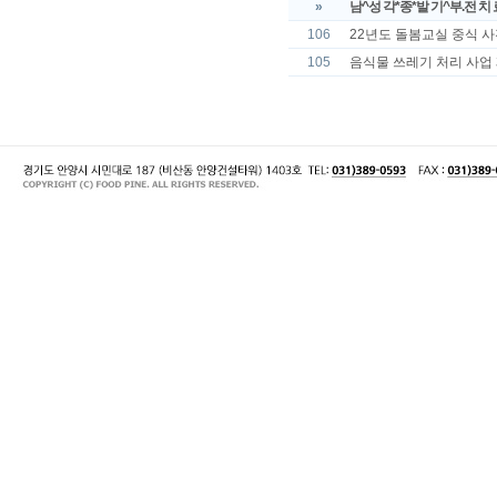
»
남^성 각*종*발 기^부.전 치 료 제 
106
22년도 돌봄교실 중식 사
105
음식물 쓰레기 처리 사업