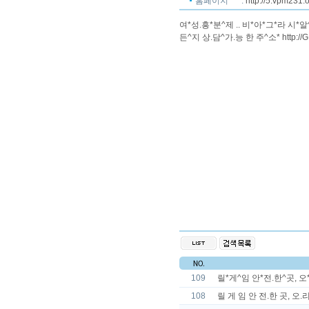
홈페이지
:
http://5.vpm231.
여*성.흥*분^제 .. 비*아*그*라 시*
든^지 상.담^가.능 한 주^소* http://G
109
릴*게^임 안*전.한^곳, 오*리^
108
릴 게 임 안 전.한 곳, 오.리.지