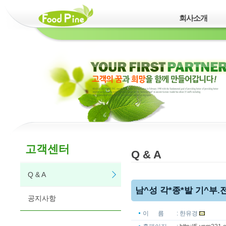
회사소개
고객센터
Q & A
Q & A
남^성 각*종*발 기^부.전 치 
공지사항
이 름
: 한유경