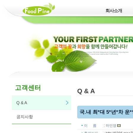
회사소개
고객센터
Q & A
Q & A
국.내 최*대 5*년*차 운*영
공지사항
이 름
: 하민영