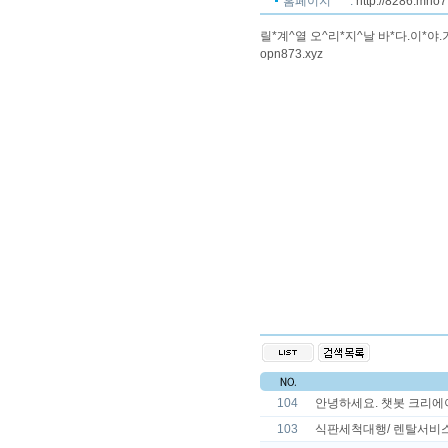
홈페이지
:
http://8286.mno7
릴*계^열 오^리*지^날 바*다.이*야.기 입
opn873.xyz
104
안녕하세요. 챗봇 크리에
103
식판세척대행/ 렌탈서비