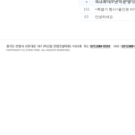
»
국.내 최*대 5*년*차 운*영*으.로
101
<특별가 행사>올인원 비
63
안녕하세요.