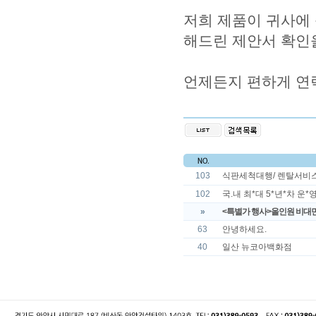
저희 제품이 귀사에 
해드린 제안서 확인
언제든지 편하게 연
103
식판세척대행/ 렌탈서비
102
국.내 최*대 5*년*차 운*영*
»
<특별가 행사>올인원 비대면
63
안녕하세요.
40
일산 뉴코아백화점