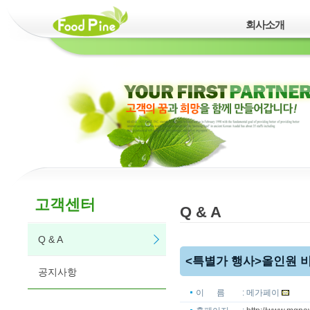
회사소개
고객센터
Q & A
Q & A
<특별가 행사>올인원 
공지사항
이 름
: 메가페이