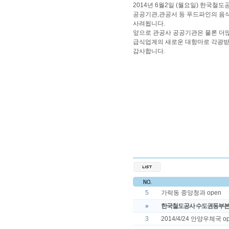
2014년 6월2일 (월요일) 한국철
공공기관,관공서 등 푸드파인의 음
사려됩니다.
앞으로 관공사 공공기관은 물론 더많
급식업계의 새로운 대항마로 각광받
감사합니다.
5
가락동 중앙청과 open
»
한국철도공사 수도권동부본부
3
2014/4/24 안양우체국 o