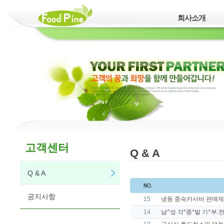
회사소개
고객센터
Q & A
Q & A
공지사항
15
냉동 중숙카사바 판매
14
남^성 각*종*발 기^부.전 치 