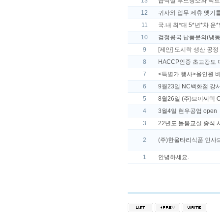
13
급식실 후드청소와 덕트
12
귀사와 업무 제휴 맺기를
11
국.내 최*대 5*년*차 운*영
10
검정콩국 납품문의(냉동
9
[제안] 도시락 생산 공정
8
HACCP인증 초고강도
7
<특별가 행사>올인원 비
6
9월23일 NC백화점 강서
5
8월26일 (주)브이씨텍 
4
3월4일 현우공업 open
3
22년도 돌봄교실 중식 
2
(주)한울타리식품 인사
1
안녕하세요.