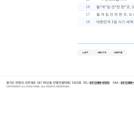
18
릴*게^임 안*전.한^곳, 오*리
17
릴 게 임 안 전.한 곳, 오.리.
16
대한민국 1등 식기 세척