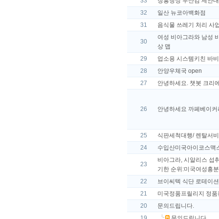
33
장흥청정 무산김 제안내
32
일산 뉴코아백화점
31
음식물 쓰레기 처리 사업
여성 비아그라와 남성 비아
30
상 맵
29
업소용 시스템키친 바
28
안양우체국 open
27
안녕하세요. 챗봇 크리에
26
안녕하세요 까페베이커리
25
식판세척대행/ 렌탈서비
24
수입산미국아이코스맥스 구
비아그라, 시알리스 섭취 
23
기한 순위:미국여성흥분
22
브이씨텍 식단 로테이션
21
미국정품프릴리지 정품판매
20
문의드립니다.
19
문의드립니다.