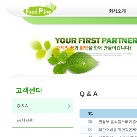
회사소개
고객센터
Q & A
Q & A
공지사항
35
환경부 음식물쓰레기줄이
34
착한소비를 위한작은제